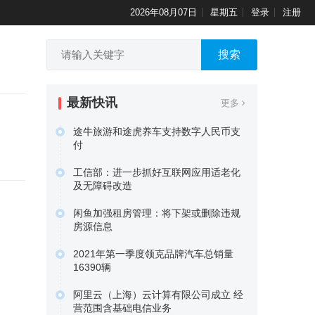
2026年08月07日
星期五
登录
注册
搜索
最新快讯
更多
途牛旅游和途虎养车支持数字人民币支
付
数字人民币App日前更新显示，工商银
工信部：进一步抓好互联网应用适老化
行、农业银行、中国银行、…
及无障碍改造
原文链接
据证券时报报道，工业和信息化部近日
闲鱼加强租房管理：将下架或删除违规
印发通知，部署进一步抓好互…
房源信息
原文链接
闲鱼于近日发布公告指出，闲鱼将加强
2021年第一季度领克品牌汽车总销量
租房管理，对违反发布要求的…
16390辆
原文链接
吉利汽车今天发布公告称，2021年第一
阿里云（上海）云计算有限公司成立 经
季度汽车总销量为33.…
营范围含基础电信业务