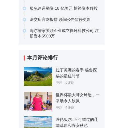
原文链接
经营范围包含基础电信业务；第一类增
极兔速递融资 18 亿美元 博裕资本领投
值电信业务；第二类增值电信…
据晚点 LatePost 报道，极兔速递已经
原文链接
深交所官网报错 晚间公告暂停更新
完成了一笔 18…
今天上午，深圳证券交易所官网报错，
原文链接
海尔智家关联企业成立循环科技公司 注
目前无法正常打开，上市公司…
册资本5500万
原文链接
企查查APP显示，4月6日，青岛海绿源
循环科技有限公司成立，…
原文链接
本月评论排行
拉丁美洲的春季 秘鲁探
秘的最佳时节
中超
· 5评论
世界杯最大牌女球迷，一
举动令人钦佩
中超
· 4评论
呼伦贝尔: 不可错过的辽
阔草原和兴安秋色