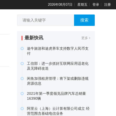
2026年08月07日
星期五
登录
注册
搜索
最新快讯
更多
途牛旅游和途虎养车支持数字人民币支
付
数字人民币App日前更新显示，工商银
工信部：进一步抓好互联网应用适老化
行、农业银行、中国银行、…
及无障碍改造
原文链接
据证券时报报道，工业和信息化部近日
闲鱼加强租房管理：将下架或删除违规
印发通知，部署进一步抓好互…
房源信息
原文链接
闲鱼于近日发布公告指出，闲鱼将加强
2021年第一季度领克品牌汽车总销量
租房管理，对违反发布要求的…
16390辆
原文链接
吉利汽车今天发布公告称，2021年第一
阿里云（上海）云计算有限公司成立 经
季度汽车总销量为33.…
营范围含基础电信业务