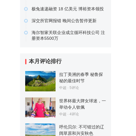
原文链接
经营范围包含基础电信业务；第一类增
极兔速递融资 18 亿美元 博裕资本领投
值电信业务；第二类增值电信…
据晚点 LatePost 报道，极兔速递已经
原文链接
深交所官网报错 晚间公告暂停更新
完成了一笔 18…
今天上午，深圳证券交易所官网报错，
原文链接
海尔智家关联企业成立循环科技公司 注
目前无法正常打开，上市公司…
册资本5500万
原文链接
企查查APP显示，4月6日，青岛海绿源
循环科技有限公司成立，…
原文链接
本月评论排行
拉丁美洲的春季 秘鲁探
秘的最佳时节
中超
· 5评论
世界杯最大牌女球迷，一
举动令人钦佩
中超
· 4评论
呼伦贝尔: 不可错过的辽
阔草原和兴安秋色