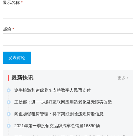
显示名称
*
邮箱
*
最新快讯
更多
途牛旅游和途虎养车支持数字人民币支付
数字人民币App日前更新显示，工商银行、农业银行、中国银
工信部：进一步抓好互联网应用适老化及无障碍改造
行、…
据证券时报报道，工业和信息化部近日印发通知，部署进一
原文链接
闲鱼加强租房管理：将下架或删除违规房源信息
步抓好互…
闲鱼于近日发布公告指出，闲鱼将加强租房管理，对违反发
原文链接
2021年第一季度领克品牌汽车总销量16390辆
布要求的…
吉利汽车今天发布公告称，2021年第一季度汽车总销量为33.
原文链接