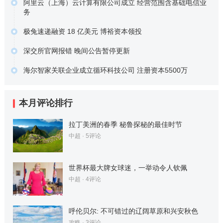
阿里云（上海）云计算有限公司成立 经营范围含基础电信业
…
务
原文链接
经营范围包含基础电信业务；第一类增值电信业务；第二类
极兔速递融资 18 亿美元 博裕资本领投
增值电信…
据晚点 LatePost 报道，极兔速递已经完成了一笔 18…
原文链接
深交所官网报错 晚间公告暂停更新
原文链接
今天上午，深圳证券交易所官网报错，目前无法正常打开，
海尔智家关联企业成立循环科技公司 注册资本5500万
上市公司…
企查查APP显示，4月6日，青岛海绿源循环科技有限公司成
原文链接
立，…
本月评论排行
原文链接
拉丁美洲的春季 秘鲁探秘的最佳时节
中超
· 5评论
世界杯最大牌女球迷，一举动令人钦佩
中超
· 4评论
呼伦贝尔: 不可错过的辽阔草原和兴安秋色
攻略
· 3评论