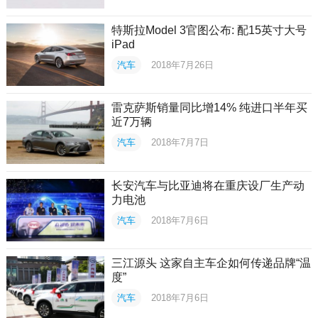
特斯拉Model 3官图公布: 配15英寸大号
iPad
汽车
2018年7月26日
雷克萨斯销量同比增14% 纯进口半年买
近7万辆
汽车
2018年7月7日
长安汽车与比亚迪将在重庆设厂生产动
力电池
汽车
2018年7月6日
三江源头 这家自主车企如何传递品牌“温
度”
汽车
2018年7月6日