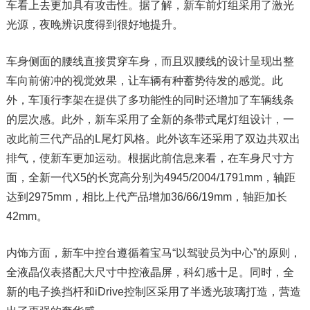
车看上去更加具有攻击性。据了解，新车前灯组采用了激光
光源，夜晚辨识度得到很好地提升。
车身侧面的腰线直接贯穿车身，而且双腰线的设计呈现出整
车向前俯冲的视觉效果，让车辆有种蓄势待发的感觉。此
外，车顶行李架在提供了多功能性的同时还增加了车辆线条
的层次感。此外，新车采用了全新的条带式尾灯组设计，一
改此前三代产品的L尾灯风格。此外该车还采用了双边共双出
排气，使新车更加运动。根据此前信息来看，在车身尺寸方
面，全新一代X5的长宽高分别为4945/2004/1791mm，轴距
达到2975mm，相比上代产品增加36/66/19mm，轴距加长
42mm。
内饰方面，新车中控台遵循着宝马“以驾驶员为中心”的原则，
全液晶仪表搭配大尺寸中控液晶屏，科幻感十足。同时，全
新的电子换挡杆和iDrive控制区采用了半透光玻璃打造，营造