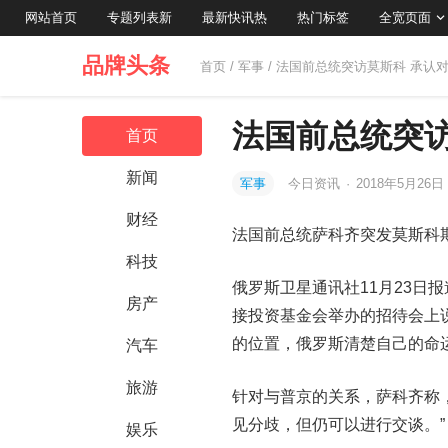
网站首页
专题列表新
最新快讯热
热门标签
全宽页面
品牌头条
首页
/
军事
/ 法国前总统突访莫斯科 承认
法国前总统突访
首页
新闻
军事
今日资讯
·
2018年5月26日 
财经
法国前总统萨科齐突发莫斯科
科技
俄罗斯卫星通讯社11月23日
房产
接投资基金会举办的招待会上
的位置，俄罗斯清楚自己的命运
汽车
旅游
针对与普京的关系，萨科齐称
见分歧，但仍可以进行交谈。”
娱乐