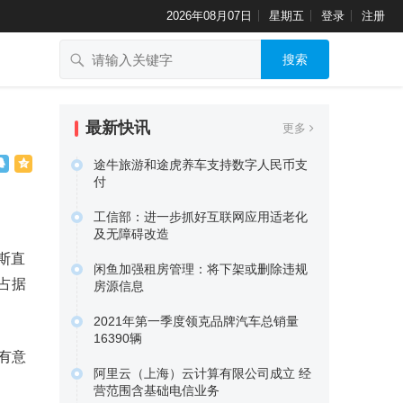
2026年08月07日
星期五
登录
注册
搜索
最新快讯
更多
途牛旅游和途虎养车支持数字人民币支
付
数字人民币App日前更新显示，工商银
工信部：进一步抓好互联网应用适老化
行、农业银行、中国银行、…
及无障碍改造
原文链接
据证券时报报道，工业和信息化部近日
斯直
闲鱼加强租房管理：将下架或删除违规
印发通知，部署进一步抓好互…
占据
房源信息
原文链接
闲鱼于近日发布公告指出，闲鱼将加强
2021年第一季度领克品牌汽车总销量
租房管理，对违反发布要求的…
16390辆
原文链接
有意
吉利汽车今天发布公告称，2021年第一
阿里云（上海）云计算有限公司成立 经
季度汽车总销量为33.…
营范围含基础电信业务
原文链接