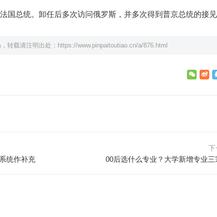
年担任法国总统。卸任后多次访问俄罗斯，并多次得到普京总统的接
场，转载请注明出处：
https://www.pinpaitoutiao.cn/a/876.html
下
德系统作补充
00后选什么专业？大学新增专业三宗