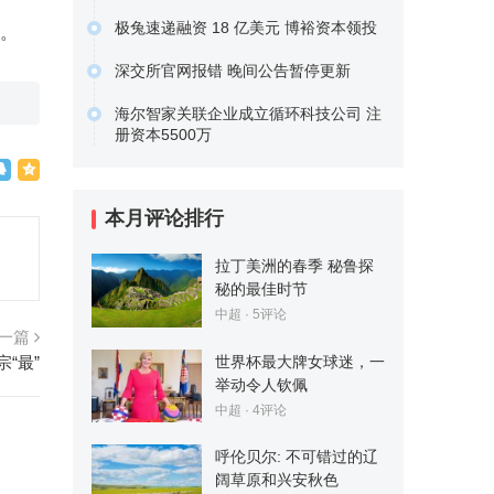
经营范围包含基础电信业务；第一类增
极兔速递融资 18 亿美元 博裕资本领投
见。
值电信业务；第二类增值电信…
据晚点 LatePost 报道，极兔速递已经
原文链接
深交所官网报错 晚间公告暂停更新
完成了一笔 18…
今天上午，深圳证券交易所官网报错，
原文链接
海尔智家关联企业成立循环科技公司 注
目前无法正常打开，上市公司…
册资本5500万
原文链接
企查查APP显示，4月6日，青岛海绿源
循环科技有限公司成立，…
原文链接
本月评论排行
拉丁美洲的春季 秘鲁探
秘的最佳时节
中超
· 5评论
一篇
世界杯最大牌女球迷，一
“最”
举动令人钦佩
中超
· 4评论
呼伦贝尔: 不可错过的辽
阔草原和兴安秋色